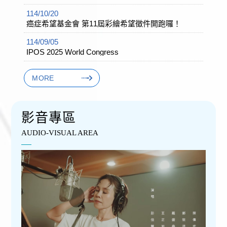
委員會
國內 - 政府機關
捐款支持
心腫專家
積分申請/進度查詢
心理腫瘤醫學全球發展記事
114/10/20
SHARE師資名單
癌症希望基金會 第11屆彩繪希望徵件開跑囉！
申請註冊
國內 - 醫療院所
學會主辦課程報名
114/09/05
心腫專家
會員入會申請
登入專區
國內 - 學會
IPOS 2025 World Congress
相關單位繼續教育課程
會員登入
非會員註冊
國外
MORE
非會員登入
申請註冊資料修改
民間團體
影音專區
忘記密碼
團體會員申請
醫學院校
AUDIO-VISUAL AREA
永久會員申請