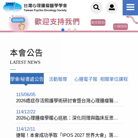
EN
關於學會
本會公告
學會簡介
本會公告
LATEST NEWS
學會/秘書處公告
影音專區
理事長的話
學會/秘書處公告
活動報導
心腫電子報
相關單位課程
繼續教育
活動報導
組織章程
115/06/05
辦法說明
專業認證
心腫電子報
永久會員
2026癌症存活照護學術研討會暨台灣心理腫瘤醫學學會第六屆第三次會員大會
認證辦法
114/12/22
下載專區
審查規則
心腫休息站
組織架構
2026心理腫瘤學暖心巡航：深化同理與臨床反思的旅途 線上課程招生開跑!
相關連結
認證申請表
理監事
申請表下載
交通位置
114/12/11
捷報！本會成功爭取「IPOS 2027 世界大會」落地臺灣